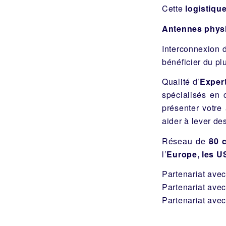
Cette
logistique
Antennes physi
Interconnexion d
bénéficier du plu
Qualité d’
Exper
spécialisés en c
présenter votre
aider à lever de
Réseau de
80 
l’
Europe, les U
Partenariat ave
Partenariat avec
Partenariat ave