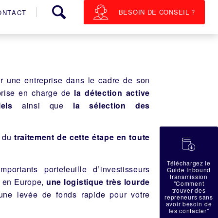
BESOIN DE CONSEIL ?
ONTACT
r une entreprise dans le cadre de son
prise en charge de
la détection active
iels
ainsi que
la sélection des
e du
traitement de cette étape en toute
蠟
Téléchargez le
ortants portefeuille d’investisseurs
Guide Inbound
transmission
et en Europe,
une logistique très lourde
"Comment
trouver des
 une levée de fonds rapide pour votre
repreneurs sans
avoir besoin de
les contacter"