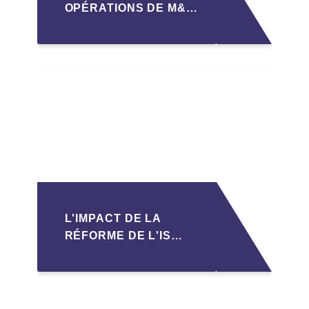
OPÉRATIONS DE M&A
MID-MARKET AU
MAROC EN 2026 :
OPPORTUNITÉS ET
DÉFIS POUR LES PME
L'IMPACT DE LA
RÉFORME DE L'IS
MAROCAIN SUR LA
TRANSMISSION DES
PME FAMILIALES