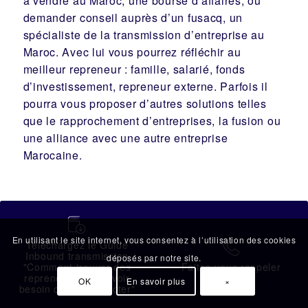
à vendre au Maroc, une
bourse d’affaires
, ou
demander conseil auprès d’un
fusacq
, un
spécialiste de la
transmission d’entreprise
au
Maroc. Avec lui vous pourrez réfléchir au
meilleur
repreneur
:
famille
,
salarié
,
fonds
d’investissement
, repreneur externe. Parfois il
pourra vous proposer d’autres solutions telles
que le
rapprochement d’entreprises
, la
fusion
ou
une
alliance
avec une autre entreprise
Marocaine.
蠟
En utilisant le site internet, vous consentez à l’utilisation des cookies
Téléchargez le Guide
拉
Inbound transmission
déposés par notre site.
"Comment trouver des
Faites-vous rappeler
repreneurs sans avoir
OK
En savoir plus
×
besoin de les contacter"