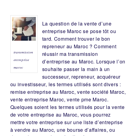
entreprise
Maroc se pose tôt ou
tard. Comment trouver le bon
repreneur
au Maroc ? Comment
transmission
réussir ma
transmission
entreprise
d’entreprise
au Maroc. Lorsque l’on
maroc
souhaite passer la main à un
successeur
, repreneur, acquéreur
ou
investisseur
, les termes utilisés sont divers :
remise
entreprise au Maroc, vente
société
Maroc,
vente entreprise Maroc, vente pme Maroc.
Quelques soient les termes utilisés pour la vente
de votre entreprise au Maroc, vous pourrez
mettre votre entreprise sur une liste d’entreprise
à vendre au Maroc, une
bourse d’affaires
, ou
demander conseil auprès d’un
fusacq
, un
spécialiste de la
transmission d’entreprise
au
Maroc. Avec lui vous pourrez réfléchir au
meilleur
repreneur
:
famille
,
salarié
,
fonds