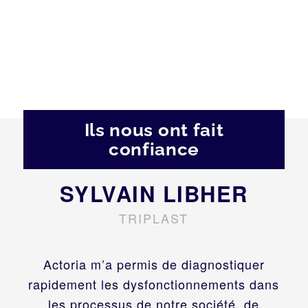
Ils nous ont fait
confiance
OLIVIER DE BELLEVUE
SYLVAIN LIBHER
TRIPLAST
BREHM
Nous étions relativement pressés de
Actoria m’a permis de diagnostiquer
rapidement les dysfonctionnements dans
trouver une solution car ma santé se
détériorait rapidement. Le consultant de
les processus de notre société, de