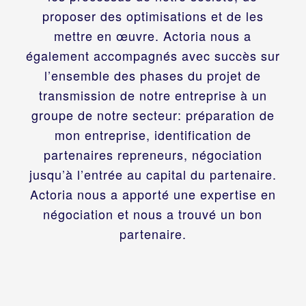
Actoria m’a permis de mener avec succès
proposer des optimisations et de les
le projet de vente de mon entreprise. Son
mettre en œuvre. Actoria nous a
également accompagnés avec succès sur
action a été prépondérante pour mener à
bien ce projet délicat car très impliquant
l’ensemble des phases du projet de
transmission de notre entreprise à un
pour l’ensemble de nos activités au
quotidien. Ce projet me tenait à cœur et
groupe de notre secteur: préparation de
devenait de plus en plus nécessaire.
mon entreprise, identification de
L’impulsion donnée par Actoria a été
partenaires repreneurs, négociation
jusqu’à l’entrée au capital du partenaire.
décisive pour le réaliser.
Actoria nous a apporté une expertise en
négociation et nous a trouvé un bon
partenaire.