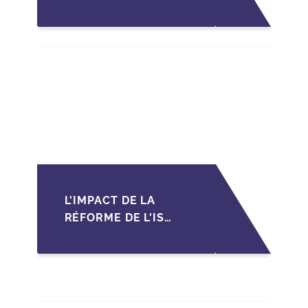
MID-MARKET AU
MAROC EN 2026 :
OPPORTUNITÉS ET
DÉFIS POUR LES PME
L'IMPACT DE LA
RÉFORME DE L'IS
MAROCAIN SUR LA
TRANSMISSION DES
PME FAMILIALES