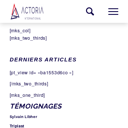
[mks_col]
[mks_two_thirds]
DERNIERS ARTICLES
[pt_view id= »ba1553d6co »]
[/mks_two_thirds]
[mks_one_third]
TÉMOIGNAGES
Sylvain Libher
Triplast