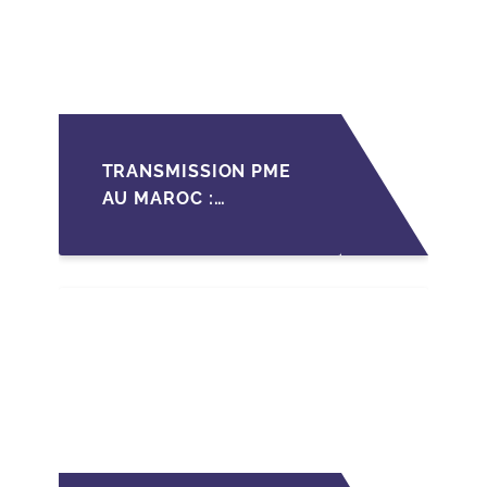
TRANSMISSION PME
AU MAROC :
PRÉPARATIONS CLÉS
POUR LES
FONDATEURS AVANT
LA MISE SUR LE
MARCHÉ