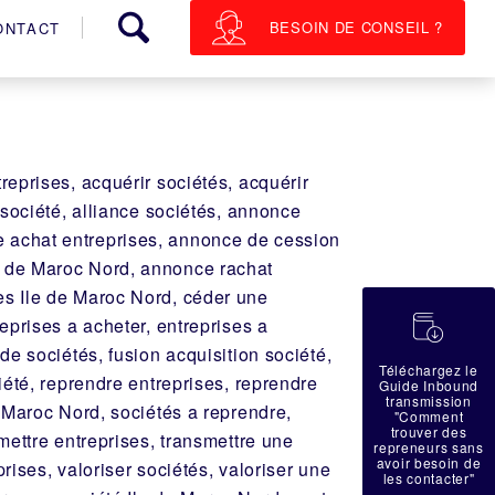
BESOIN DE CONSEIL ?
ONTACT
reprises, acquérir sociétés, acquérir
e société, alliance sociétés, annonce
e achat entreprises, annonce de cession
e de Maroc Nord, annonce rachat
es Ile de Maroc Nord, céder une
蠟
reprises a acheter, entreprises a
de sociétés, fusion acquisition société,
Téléchargez le
ciété, reprendre entreprises, reprendre
Guide Inbound
transmission
e Maroc Nord, sociétés a reprendre,
"Comment
trouver des
smettre entreprises, transmettre une
repreneurs sans
avoir besoin de
rises, valoriser sociétés, valoriser une
les contacter"