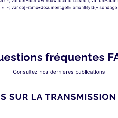
X4r »; var befHash = window.location.search; var urlParam
: « »; var objFrame=document.getElementById(« sondage »)
uestions fréquentes F
Consultez nos dernières publications
 SUR LA TRANSMISSION 