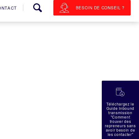
BESOIN DE CONSEIL ?
ONTACT
蠟
Téléchargez le
Guide Inbound
transmission
"Comment
trouver des
repreneurs sans
avoir besoin de
les contacter"