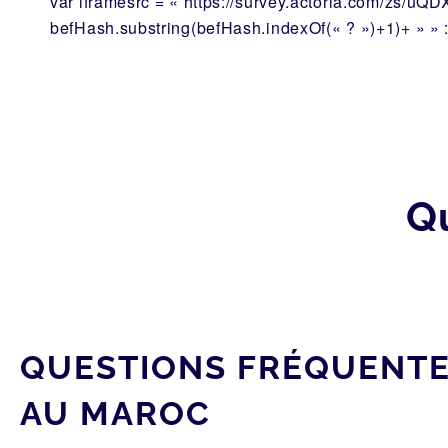
var iframesrc = « https://survey.actoria.com/zs/uQD
befHash.substring(befHash.indexOf(« ? »)+1)+ » » 
Q
QUESTIONS FRÉQUENTES
AU MAROC