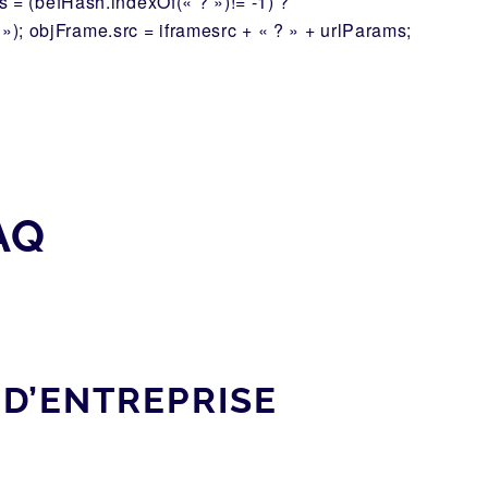
s = (befHash.indexOf(« ? »)!= -1) ?
; objFrame.src = iframesrc + « ? » + urlParams;
AQ
D’ENTREPRISE