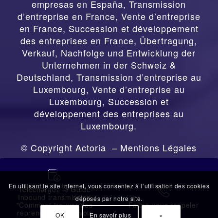
empresas en España
,
Transmission
d’entreprise en France, Vente d’entreprise
en France, Succession et développement
des entreprises en France
,
Übertragung,
Verkauf, Nachfolge und Entwicklung der
Unternehmen in der Schweiz &
Deutschland
,
Transmission d’entreprise au
Luxembourg, Vente d’entreprise au
Luxembourg, Succession et
développement des entreprises au
Luxembourg.
© Copyright Actoria –
Mentions Légales
蠟
En utilisant le site internet, vous consentez à l’utilisation des cookies
Téléchargez le Guide
拉
Inbound transmission
déposés par notre site.
"Comment trouver des
Faites-vous rappeler
repreneurs sans avoir
OK
En savoir plus
×