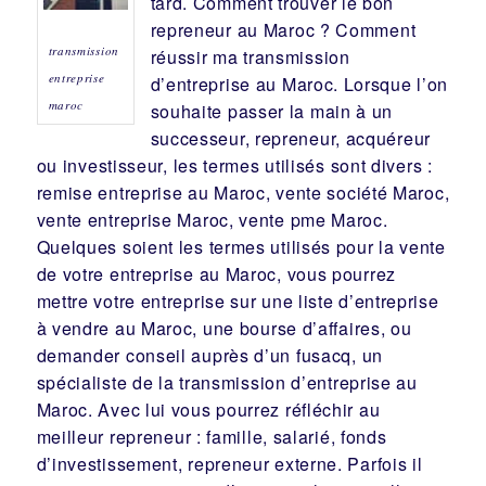
tard. Comment trouver le bon
repreneur
au Maroc ? Comment
transmission
réussir ma
transmission
entreprise
d’entreprise
au Maroc. Lorsque l’on
maroc
souhaite passer la main à un
successeur
, repreneur, acquéreur
ou
investisseur
, les termes utilisés sont divers :
remise
entreprise au Maroc, vente
société
Maroc,
vente entreprise Maroc, vente pme Maroc.
Quelques soient les termes utilisés pour la vente
de votre entreprise au Maroc, vous pourrez
mettre votre entreprise sur une liste d’entreprise
à vendre au Maroc, une
bourse d’affaires
, ou
demander conseil auprès d’un
fusacq
, un
spécialiste de la
transmission d’entreprise
au
Maroc. Avec lui vous pourrez réfléchir au
meilleur
repreneur
:
famille
,
salarié
,
fonds
d’investissement
, repreneur externe. Parfois il