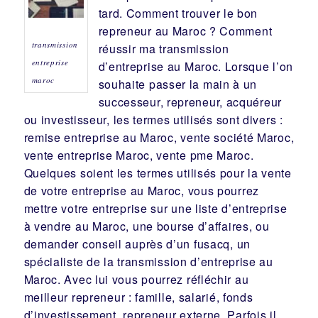
tard. Comment trouver le bon
repreneur
au Maroc ? Comment
transmission
réussir ma
transmission
entreprise
d’entreprise
au Maroc. Lorsque l’on
maroc
souhaite passer la main à un
successeur
, repreneur, acquéreur
ou
investisseur
, les termes utilisés sont divers :
remise
entreprise au Maroc, vente
société
Maroc,
vente entreprise Maroc, vente pme Maroc.
Quelques soient les termes utilisés pour la vente
de votre entreprise au Maroc, vous pourrez
mettre votre entreprise sur une liste d’entreprise
à vendre au Maroc, une
bourse d’affaires
, ou
demander conseil auprès d’un
fusacq
, un
spécialiste de la
transmission d’entreprise
au
Maroc. Avec lui vous pourrez réfléchir au
meilleur
repreneur
:
famille
,
salarié
,
fonds
d’investissement
, repreneur externe. Parfois il