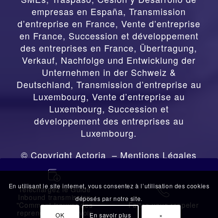
empresas en España
,
Transmission
d’entreprise en France, Vente d’entreprise
en France, Succession et développement
des entreprises en France
,
Übertragung,
Verkauf, Nachfolge und Entwicklung der
Unternehmen in der Schweiz &
Deutschland
,
Transmission d’entreprise au
Luxembourg, Vente d’entreprise au
Luxembourg, Succession et
développement des entreprises au
Luxembourg.
© Copyright Actoria –
Mentions Légales
蠟
En utilisant le site internet, vous consentez à l’utilisation des cookies
Téléchargez le Guide
拉
Inbound transmission
déposés par notre site.
"Comment trouver des
Faites-vous rappeler
repreneurs sans avoir
OK
En savoir plus
×