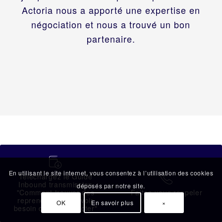
Actoria nous a apporté une expertise en
négociation et nous a trouvé un bon
partenaire.
蠟
En utilisant le site internet, vous consentez à l’utilisation des cookies
Téléchargez le Guide
拉
[insert_page_content page_id="7656"]
Inbound transmission
déposés par notre site.
"Comment trouver des
Faites-vous rappeler
repreneurs sans avoir
OK
En savoir plus
×
besoin de les contacter"