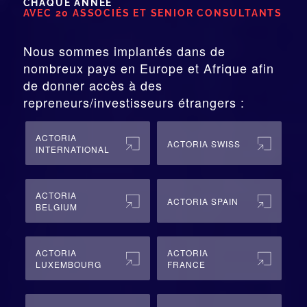
CHAQUE ANNÉE
AVEC 20 ASSOCIÉS ET SENIOR CONSULTANTS
Nous sommes implantés dans de
nombreux pays en Europe et Afrique afin
de donner accès à des
repreneurs/investisseurs étrangers :
ACTORIA
ACTORIA SWISS
INTERNATIONAL
ACTORIA
ACTORIA SPAIN
BELGIUM
ACTORIA
ACTORIA
LUXEMBOURG
FRANCE