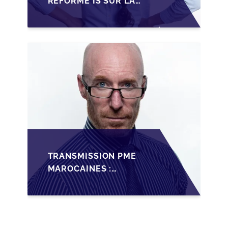
RÉFORME IS SUR LA
TRANSMISSION DES
PME FAMILIALES AU
MAROC
TRANSMISSION PME
MAROCAINES :
SÉCURISER LA
CESSION AVEC LES
BONNES PRATIQUES
2026