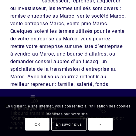
successeur
, repreneur, acquéreur
ou
investisseur
, les termes utilisés sont divers :
remise
entreprise au Maroc, vente
société
Maroc,
vente entreprise Maroc, vente pme Maroc.
Quelques soient les termes utilisés pour la vente
de votre entreprise au Maroc, vous pourrez
mettre votre entreprise sur une liste d’entreprise
à vendre au Maroc, une
bourse d’affaires
, ou
demander conseil auprès d’un
fusacq
, un
spécialiste de la
transmission d’entreprise
au
Maroc. Avec lui vous pourrez réfléchir au
meilleur
repreneur
:
famille
,
salarié
,
fonds
d’investissement
, repreneur externe. Parfois il
蠟
pourra vous proposer d’autres solutions telles
En utilisant le site internet, vous consentez à l’utilisation des cookies
que le
rapprochement d’entreprises
, la
fusion
ou
Téléchargez le Guide
拉
Inbound transmission
une
alliance
avec une autre entreprise
déposés par notre site.
"Comment trouver des
Faites-vous rappeler
Marocaine.
repreneurs sans avoir
OK
En savoir plus
×
besoin de les contacter"