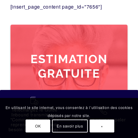
[insert_page_content page_id="7656"]
ESTIMATION
GRATUITE
pour votre
蠟
transmission
En utilisant le site internet, vous consentez à l’utilisation des cookies
Téléchargez le Guide
拉
d'entreprise
Inbound transmission
déposés par notre site.
"Comment trouver des
Faites-vous rappeler
repreneurs sans avoir
OK
En savoir plus
×
besoin de les contacter"