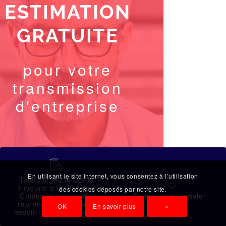
ESTIMATION
GRATUITE
pour votre
transmission
d'entreprise
蠟
ESTIMATION EN LIGNE
En utilisant le site internet, vous consentez à l’utilisation
Téléchargez le Guide
拉
Inbound transmission
des cookies déposés par notre site.
"Comment trouver des
Faites-vous rappeler
repreneurs sans avoir
OK
En savoir plus
×
besoin de les contacter"