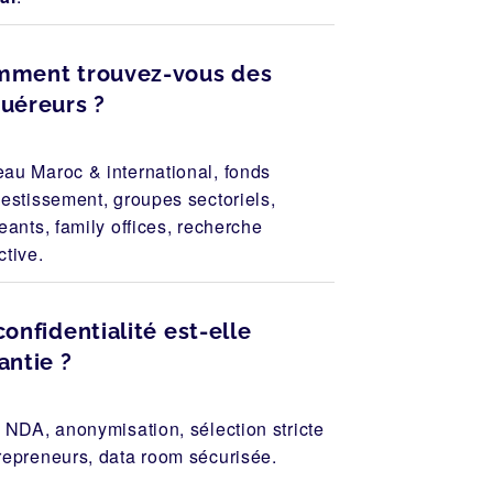
ment trouvez-vous des
uéreurs ?
au Maroc & international, fonds
vestissement, groupes sectoriels,
geants, family offices, recherche
ctive.
confidentialité est-elle
antie ?
: NDA, anonymisation, sélection stricte
repreneurs, data room sécurisée.