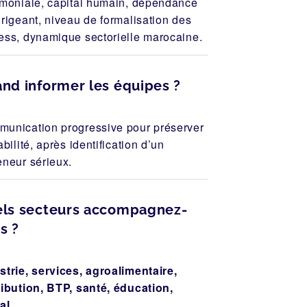
imoniale, capital humain, dépendance
irigeant, niveau de formalisation des
ess, dynamique sectorielle marocaine.
nd informer les équipes ?
unication progressive pour préserver
abilité, après identification d’un
eneur sérieux.
ls secteurs accompagnez-
s ?
strie, services, agroalimentaire,
ribution, BTP, santé, éducation,
al
.