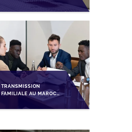
PRÉPARATIONS CLÉS
POUR LES
FONDATEURS AVANT
LA MISE SUR LE
MARCHÉ
TRANSMISSION
FAMILIALE AU MAROC :
ANTICIPER LA
GOUVERNANCE POUR
SÉCURISER LA
CESSION DES PME