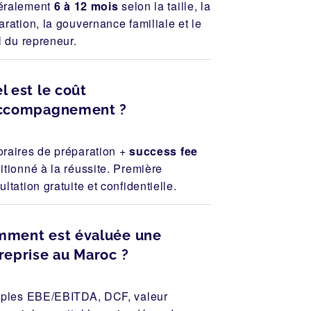
éralement
6 à 12 mois
selon la taille, la
aration, la gouvernance familiale et le
il du repreneur.
l est le coût
accompagnement ?
raires de préparation +
success fee
itionné à la réussite. Première
ltation gratuite et confidentielle.
ment est évaluée une
reprise au Maroc ?
iples EBE/EBITDA, DCF, valeur