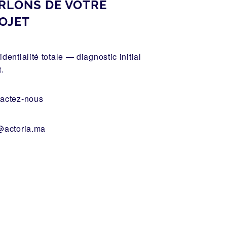
RLONS DE VOTRE
OJET
identialité totale — diagnostic initial
t.
actez-nous
@actoria.ma