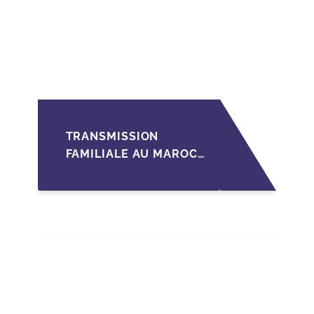
MARCHÉ
TRANSMISSION
FAMILIALE AU MAROC :
ANTICIPER LA
GOUVERNANCE POUR
SÉCURISER LA
CESSION DES PME