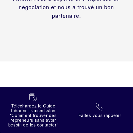
négociation et nous a trouvé un bon
partenaire.
蠟
[insert_page_content page_id="7656"]
Téléchargez le Guide
拉
Inbound transmission
"Comment trouver des
Faites-vous rappeler
repreneurs sans avoir
besoin de les contacter"