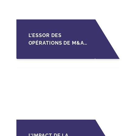
L'ESSOR DES
OPÉRATIONS DE M&A
MID-MARKET AU
MAROC EN 2026 :
OPPORTUNITÉS ET
DÉFIS POUR LES PME
L'IMPACT DE LA