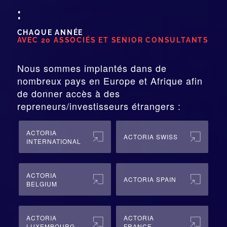
:
CHAQUE ANNÉE
AVEC 20 ASSOCIÉS ET SENIOR CONSULTANTS
Nous sommes implantés dans de
nombreux pays en Europe et Afrique afin
de donner accès à des
repreneurs/investisseurs étrangers :
ACTORIA
ACTORIA SWISS
INTERNATIONAL
ACTORIA
ACTORIA SPAIN
BELGIUM
ACTORIA
ACTORIA
LUXEMBOURG
FRANCE