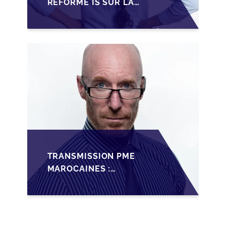
RÉFORME IS SUR LA
TRANSMISSION DES
PME FAMILIALES AU
MAROC
TRANSMISSION PME
MAROCAINES :
SÉCURISER LA
CESSION AVEC LES
BONNES PRATIQUES
2026