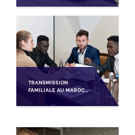
POUR LES
FONDATEURS AVANT
LA MISE SUR LE
MARCHÉ
TRANSMISSION
FAMILIALE AU MAROC :
ANTICIPER LA
GOUVERNANCE POUR
SÉCURISER LA
CESSION DES PME