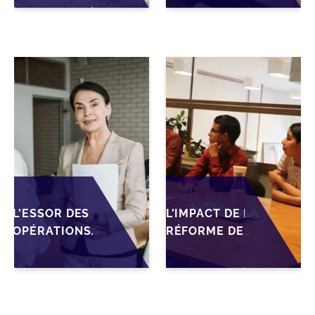
PRÉPARATIONS
ANTICIPER LA
CLÉS POUR
GOUVERNANCE
LES
POUR
FONDATEURS
SÉCURISER LA
AVANT LA MISE
CESSION DES
SUR LE
PME
MARCHÉ
L'ESSOR DES
L'IMPACT DE LA
OPÉRATIONS
RÉFORME DE
DE M&A MID-
L'IS MAROCAIN
MARKET AU
SUR LA
MAROC EN
TRANSMISSION
2026 :
DES PME