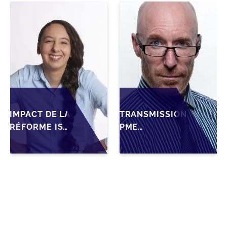
OPPORTUNITÉS
FAMILIALES
ET DÉFIS POUR
LES PME
IMPACT DE LA
TRANSMISSION
RÉFORME IS
PME
SUR LA
MAROCAINES :
TRANSMISSION
SÉCURISER LA
DES PME
CESSION AVEC
FAMILIALES AU
LES BONNES
MAROC
PRATIQUES
2026