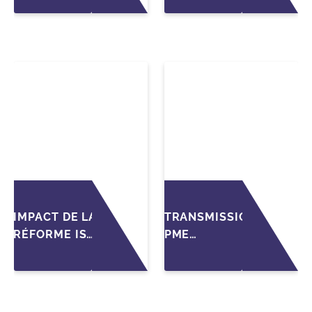
MARKET AU
SUR LA
MAROC EN
TRANSMISSION
2026 :
DES PME
OPPORTUNITÉS
FAMILIALES
ET DÉFIS POUR
LES PME
IMPACT DE LA
TRANSMISSION
RÉFORME IS
PME
SUR LA
MAROCAINES :
TRANSMISSION
SÉCURISER LA
DES PME
CESSION AVEC
FAMILIALES AU
LES BONNES