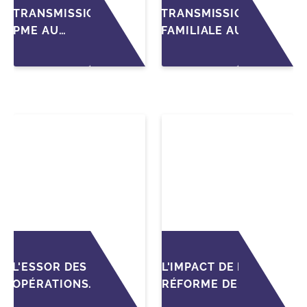
TRANSMISSION
TRANSMISSION
PME AU
FAMILIALE AU
MAROC :
MAROC :
PRÉPARATIONS
ANTICIPER LA
CLÉS POUR
GOUVERNANCE
LES
POUR
FONDATEURS
SÉCURISER LA
AVANT LA MISE
CESSION DES
SUR LE
PME
MARCHÉ
L'ESSOR DES
L'IMPACT DE LA
OPÉRATIONS
RÉFORME DE
DE M&A MID-
L'IS MAROCAIN