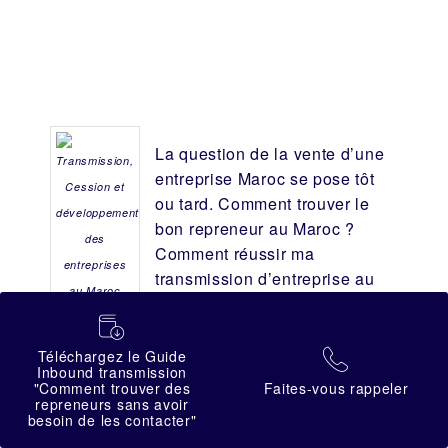
La question de la vente d’une
entreprise
Maroc se pose tôt
ou tard. Comment trouver le
bon
repreneur
au Maroc ?
Comment réussir ma
transmission d’entreprise
au
Maroc. Lorsque l’on souhaite
蠟
passer la main à un
transmission
successeur
, repreneur,
Téléchargez le Guide
拉
entreprise
Inbound transmission
acquéreur ou
investisseur
, les
"Comment trouver des
Faites-vous rappeler
maroc
termes utilisés sont divers :
repreneurs sans avoir
besoin de les contacter"
remise
entreprise au Maroc,