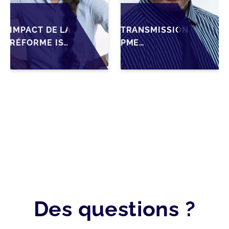
IMPACT DE LA
TRANSMISSION
RÉFORME IS
PME
SUR LA
MAROCAINES :
TRANSMISSION
SÉCURISER LA
DES PME
CESSION AVEC
FAMILIALES AU
LES BONNES
MAROC
PRATIQUES
2026
Des questions ?