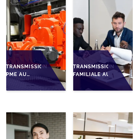
TRANSMISSION
TRANSMISSION
PME AU
FAMILIALE AU
MAROC :
MAROC :
PRÉPARATIONS
ANTICIPER LA
CLÉS POUR
GOUVERNANCE
LES
POUR
FONDATEURS
SÉCURISER LA
AVANT LA MISE
CESSION DES
SUR LE
PME
MARCHÉ