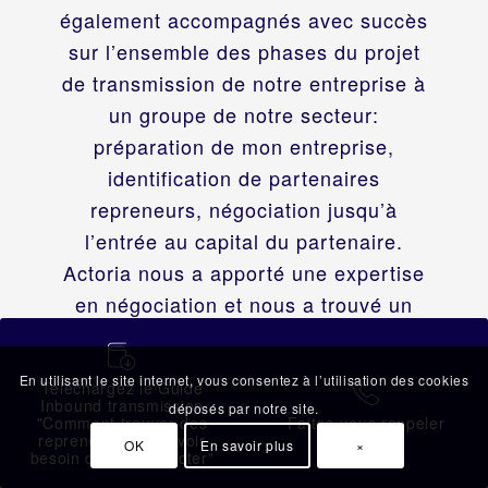
également accompagnés avec succès
sur l’ensemble des phases du projet
de transmission de notre entreprise à
un groupe de notre secteur:
préparation de mon entreprise,
identification de partenaires
repreneurs, négociation jusqu’à
l’entrée au capital du partenaire.
Actoria nous a apporté une expertise
en négociation et nous a trouvé un
bon partenaire.
蠟
En utilisant le site internet, vous consentez à l’utilisation des cookies
Téléchargez le Guide
拉
Inbound transmission
déposés par notre site.
"Comment trouver des
Faites-vous rappeler
repreneurs sans avoir
OK
En savoir plus
×
besoin de les contacter"