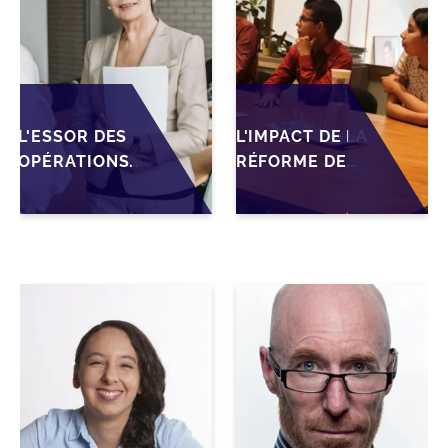
L'ESSOR DES
L'IMPACT DE LA
OPÉRATIONS
RÉFORME DE
DE M&A MID-
L'IS MAROCAIN
MARKET AU
SUR LA
MAROC EN
TRANSMISSION
2026 :
DES PME
OPPORTUNITÉS
FAMILIALES
ET DÉFIS POUR
LES PME