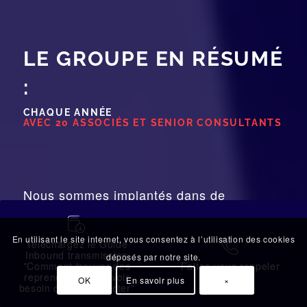
LE GROUPE EN RÉSUMÉ
:
CHAQUE ANNÉE
AVEC 20 ASSOCIÉS ET SENIOR CONSULTANTS
Nous sommes implantés dans de
nombreux pays en Europe et Afrique afin
蠟
de donner accès à des
En utilisant le site internet, vous consentez à l’utilisation des cookies
Téléchargez le Guide
拉
repreneurs/investisseurs étrangers :
Inbound transmission
déposés par notre site.
"Comment trouver des
Faites-vous rappeler
repreneurs sans avoir
OK
En savoir plus
×
ACTORIA
besoin de les contacter"
ACTORIA SWISS
INTERNATIONAL