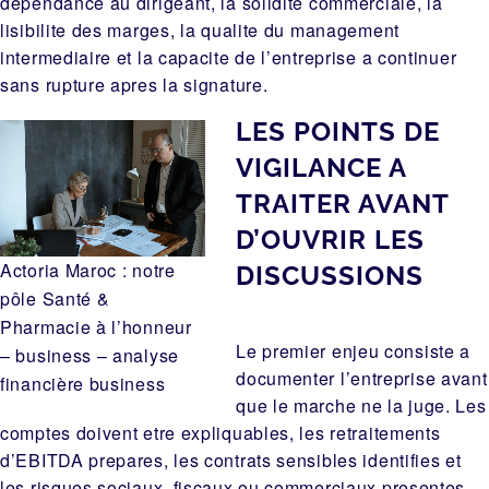
dependance au dirigeant, la solidite commerciale, la
lisibilite des marges, la qualite du management
intermediaire et la capacite de l’entreprise a continuer
sans rupture apres la signature.
LES POINTS DE
VIGILANCE A
TRAITER AVANT
D’OUVRIR LES
Actoria Maroc : notre
DISCUSSIONS
pôle Santé &
Pharmacie à l’honneur
Le premier enjeu consiste a
– business – analyse
documenter l’entreprise avant
financière business
que le marche ne la juge. Les
comptes doivent etre expliquables, les retraitements
d’EBITDA prepares, les contrats sensibles identifies et
les risques sociaux, fiscaux ou commerciaux presentes