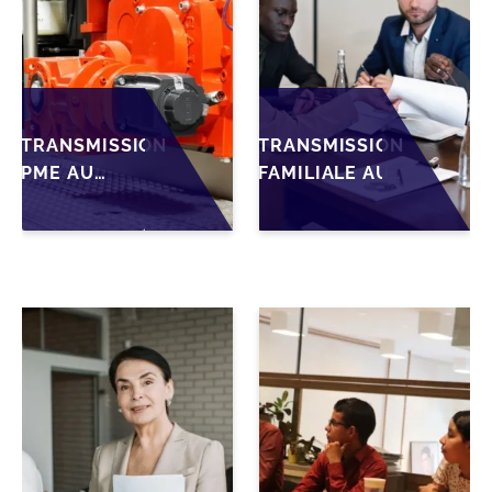
TRANSMISSION
TRANSMISSION
PME AU
FAMILIALE AU
MAROC :
MAROC :
PRÉPARATIONS
ANTICIPER LA
CLÉS POUR
GOUVERNANCE
LES
POUR
FONDATEURS
SÉCURISER LA
AVANT LA MISE
CESSION DES
SUR LE
PME
MARCHÉ