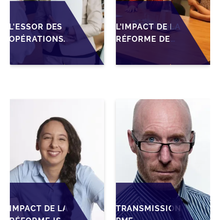
L'ESSOR DES
L'IMPACT DE LA
OPÉRATIONS
RÉFORME DE
DE M&A MID-
L'IS MAROCAIN
MARKET AU
SUR LA
MAROC EN
TRANSMISSION
2026 :
DES PME
OPPORTUNITÉS
FAMILIALES
ET DÉFIS POUR
LES PME
IMPACT DE LA
TRANSMISSION