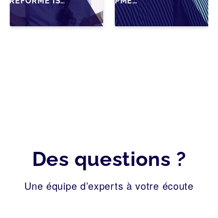
RÉFORME IS
PME
SUR LA
MAROCAINES :
TRANSMISSION
SÉCURISER LA
DES PME
CESSION AVEC
FAMILIALES AU
LES BONNES
MAROC
PRATIQUES
2026
Des questions ?
Une équipe d’experts à votre écoute