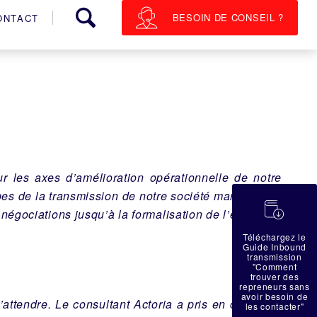
BESOIN DE CONSEIL ?
ONTACT
ur les axes d’amélioration opérationnelle de notre
apes de la transmission de notre société marocaine à
蠟
 négociations jusqu’à la formalisation de l’entrée au
Téléchargez le
Guide Inbound
transmission
"Comment
trouver des
repreneurs sans
avoir besoin de
attendre. Le consultant Actoria a pris en charge la
les contacter"