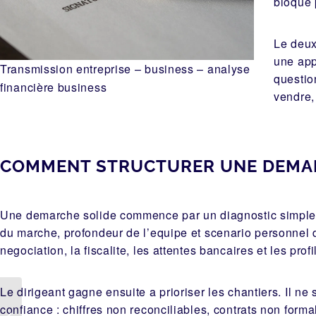
bloque 
Le deux
une app
Transmission entreprise – business – analyse
questio
financière business
vendre, 
COMMENT STRUCTURER UNE DEMAR
Une demarche solide commence par un diagnostic simple : 
du marche, profondeur de l’equipe et scenario personnel du
negociation, la fiscalite, les attentes bancaires et les pro
Le dirigeant gagne ensuite a prioriser les chantiers. Il ne 
confiance : chiffres non reconciliables, contrats non form
Simplifier la cession