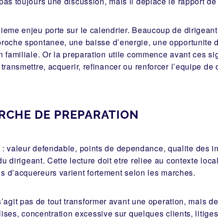
pas toujours une discussion, mais il deplace le rapport de 
ieme enjeu porte sur le calendrier. Beaucoup de dirigeants
roche spontanee, une baisse d’energie, une opportunite 
n familiale. Or la preparation utile commence avant ces si
transmettre, acquerir, refinancer ou renforcer l’equipe de d
CHE DE PREPARATION
valeur defendable, points de dependance, qualite des info
 dirigeant. Cette lecture doit etre reliee au contexte loc
fils d’acquereurs varient fortement selon les marches.
s’agit pas de tout transformer avant une operation, mais de 
alises, concentration excessive sur quelques clients, litig