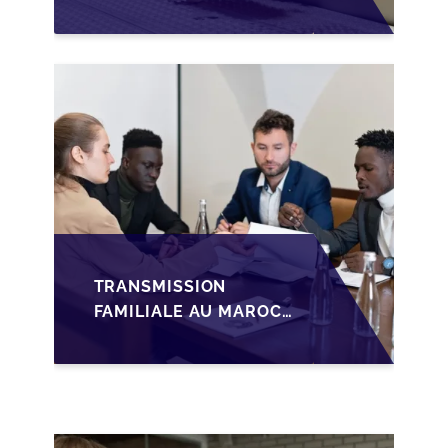
PRÉPARATIONS CLÉS
POUR LES
FONDATEURS AVANT
LA MISE SUR LE
MARCHÉ
TRANSMISSION
FAMILIALE AU MAROC :
ANTICIPER LA
GOUVERNANCE POUR
SÉCURISER LA
CESSION DES PME